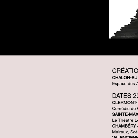
CRÉATI
CHALON-SU
Espace des A
D
ATES 2
CLERMONT-
Comédie de 
SAINTE-MA
Le Théâtre L
CHAMBÉRY
Malraux, Scè
VALENCIEN