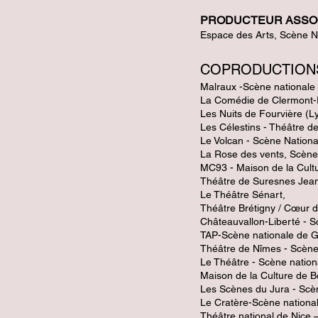
​PRODUCTEUR ASSO
Espace des Arts, Scène N
COPRODUCTIO
Malraux -Scène national
La Comédie de Clermont-
Les Nuits de Fourvière (L
Les Célestins - Théâtre d
Le
Volcan - Scène Nationa
La Rose des vents, Scène n
MC93 -
Maison de la Cult
Théâtre de Suresnes Jean 
Le Théâtre Sénart,
Théâtre Brétigny /
Cœur d
Châteauvallon-Liberté - S
TAP-Scène nationale de 
Théâtre de Nîmes - Scène 
Le
Théâtre - Scène nation
Maison de la Culture de B
Les Scènes du Jura - Scèn
Le
Cratère-Scène national
Théâtre national de Nice 