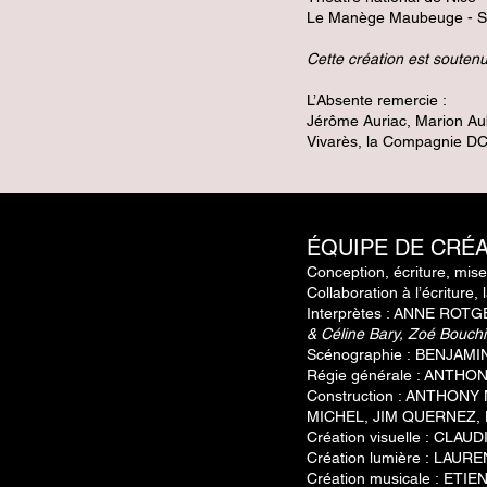
Le Manège Maubeuge - Scè
Cette création est souten
L’Absente remercie :
Jérôme Auriac, Marion Aub
Vivarès, l
a Compagnie DCA
ÉQUIPE DE CRÉ
Conception, écriture, mis
Collaboration à l’écriture,
Interprètes :
ANNE ROTGE
& Céline Bary, Zoé Bouchi
Scénographie :
BENJAMI
Régie générale :
ANTHONY
Construction :
ANTHONY N
MICHEL, JIM QUERNEZ, 
Création visuelle :
CLAUD
Création lumière :
LAURE
Création musicale :
ETIE