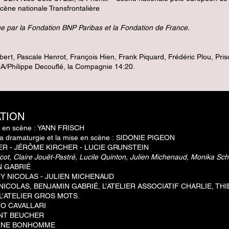
ne nationale Transfrontalière
ue par la Fondation BNP Paribas et la Fondation de France.
ert, Pascale Henrot, François Hien, Frank Piquard, Frédéric Plou, Prisc
/Philippe Decouflé, la Compagnie 14:20.
ATION
e en scène :
YANN FRISCH
 la dramaturgie et la mise en scène :
SIDONIE PIGEON
R - JÉRÔME KIRCHER - LUCIE GRUNSTEIN
cot, Claire Jouët-Pastré, Lucile Quinton, Julien Michenaud, Monika Sch
N GABRIÉ
 NICOLAS - JULIEN MICHENAUD
ICOLAS, BENJAMIN GABRIÉ, L’ATELIER ASSOCIATIF CHARLIE,
THI
L’ATELIER GROS MOTS.
IO CAVALLARI
NT BEUCHER
NNE BONHOMME