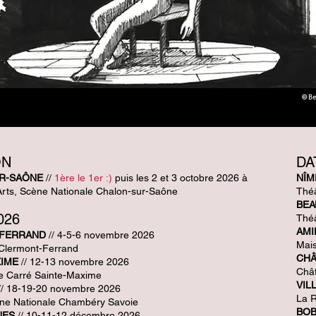
© Be
ON
D
A
R-SAÔNE
//
1ère le 1er :)
puis les 2 et 3 octobre 2026 à
NÎM
rts, Scène Nationale Chalon-sur-Saône
Thé
BEA
026
Théâ
AMI
FERRAND
// 4-5-6 novembre 2026
Mais
Clermont-Ferrand
CHÂ
XIME
// 12-13 novembre 2026
Chât
e Carré Sainte-Maxime
VIL
// 18-19-20 novembre 2026
La R
ne Nationale Chambéry Savoie
BOB
NES
// 10-11-12 décembre 2026