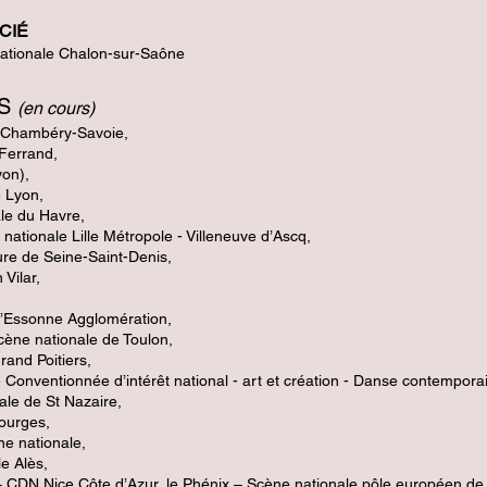
CIÉ
ationale Chalon-sur-Saône
NS
(en cours)
e Chambéry-Savoie,
Ferrand,
yon),
e Lyon,
le du Havre,
ationale Lille Métropole - Villeneuve d’Ascq,
ure de Seine-Saint-Denis,
Vilar,
’Essonne Agglomération,
cène nationale de Toulon,
Grand
Poitiers,
Conventionnée d’intérêt national - art et création - Danse contempora
ale de St Nazaire,
ourges,
e nationale,
e Alès,
– CDN Nice Côte d’Azur, le Phénix – Scène nationale pôle
européen de 