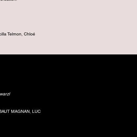
illa Telmon, Chloé
warzl
BAUT MAGNAN, LUC