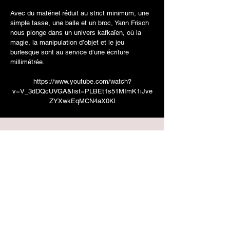
Avec du matériel réduit au strict minimum, une
simple tasse, une balle et un broc, Yann Frisch
nous plonge dans un univers kafkaïen, où la
magie, la manipulation d’objet et le jeu
burlesque sont au service d’une écriture
millimétrée.
https://www.youtube.com/watch?
v=V_3dDQcUVGA&list=PLBEt1s51MImK1iJve
ZYXwkEqMCN4aX0Kl
PRODUCTION DELEGUEE
Compagnie L'Absente de tous bouquets
PRODUCTION & DIFFUSION
SIDONIE PIGEON
+33 (0)6 80 95 93 00
yannfrisch@labsente.com
Avec le soutien de l’État, Direction régionale des affaires culturelles