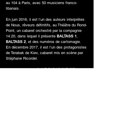
au 104 à Paris, avec 50 musiciens franco-
libanais.
En juin 2016, il est l’un des auteurs interprètes
de Nous, rêveurs définitifs, au Théâtre du Rond-
Point, un cabaret orchestré par la compagnie
14:20, dans lequel il présente
BALTASS 1
,
BALTASS 2
, et des numéros de cartomagie.
En décembre 2017, il est l’un des protagonistes
de Terabak de Kiev, cabaret mis en scène par
Stéphane Ricordel.
En mars 2018 il crée
LE PARADOXE DE
GEORGES
, un spectacle de cartomagie, dans
son Camion-Théâtre, un dispositif itinérant
conçu spécifiquement pour y jouer ses
créations.
En 2020, il incarne Aymeric dans Les deux
Alfred, un long-métrage de Bruno Podalydès.
En 2021, il collabore avec le CNES et l’ESA
pour expérimenter des tours de magie lors de la
mission de Thomas Pesquet dans la station