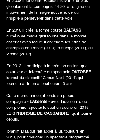
En 2008 il rencontre Raphaël Navarro, et plus
globalement la compagnie 14:20, à l'origine du
mouvement de la magie nouvelle, ce qui
l'inspire à persévérer dans cette voie.
En 2010 il crée la forme courte
BALTASS
,
numéro de magie qu’il tourne dans le monde
entier et avec lequel il obtiendra les titres de
champion de France (2010), d'Europe (2011), du
Monde (2012).
En 2013, il participe à la création en tant que
co-auteur et interprète du spectacle
OKTOBRE
,
lauréat du dispositif Circus Next (2014) qui
tournera à l'international durant 3 ans.
Cette même année, il fonde sa propre
compagnie
- L’Absente -
avec laquelle il crée
son premier spectacle seul en scène en 2015
LE SYNDROME DE CASSANDRE
, qu’il tourne
depuis.
Ibrahim Maalouf fait appel à lui, toujours en
2013, pour co-signer un spectacle programmé