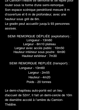
Le Camion-Théâtre
se démonte et se replie pour
rouler sous la forme d'une semi-remorque.
Son espace scénique pendrilloné mesure 8 m
d’ouverture et 6 m de profondeur, avec une
hauteur sous grill de 6m.
Le gradin peut accueillir jusqu’à 93 personnes
assises.
SEMI REMORQUE DÉPLIÉE (exploitation) :
Longueur -
13m60
Largeur - 8m10 plateau
Largeur avec accès public : 10m50
Hauteur intérieur sous poutre : 6m90
Hauteur extérieur : 7m30
SEMI REMORQUE REPLIÉE (transport) :
Longueur - 13m60
Largeur - 2m55
Hauteur - 4m20
Poids - 20 tonnes
Le demi-chapiteau auto-porté
est un lieu
d'accueil de 52m², Il fait un demi-cercle de 10m
de diamètre accolé à l’arrière du Camion-
Théâtre.