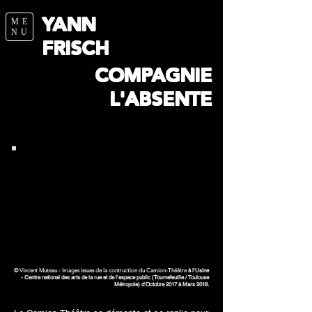
YANN
ME
NU
FRISCH
COMPAGNIE
L'ABSENTE
à l'Usine
© Vincent Muteau - Images issues de la contruction du Camion-Théâtre
- Centre national des arts de la rue et de l'espace public (Tournefeuille / Toulouse
Métropole) d'Octobre 2017 à Mars 2018.